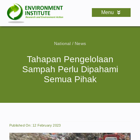
Skip
to
Menu
content
HOME
About Us
National
/
News
Documents
Tahapan Pengelolaan
Sampah Perlu Dipahami
Activity
Semua Pihak
News
Published On: 12 February 2023