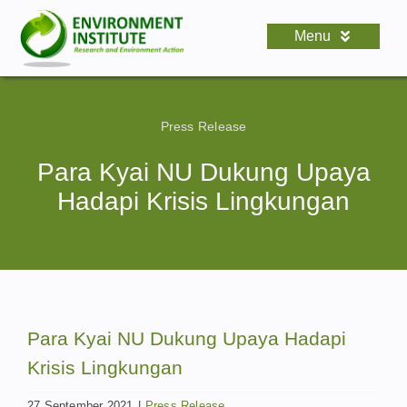
Skip
to
Menu
content
HOME
About Us
Press Release
Documents
Para Kyai NU Dukung Upaya
Hadapi Krisis Lingkungan
Activity
News
Para Kyai NU Dukung Upaya Hadapi
Krisis Lingkungan
27 September 2021
|
Press Release