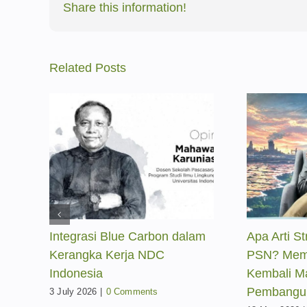
Share this information!
Related Posts
am
Apa Arti Strategis dalam
Dedi Muly
PSN? Mempertanyakan
Hutan Bam
Kembali Makna
Longsor Ci
Pembangunan
Ingatkan 