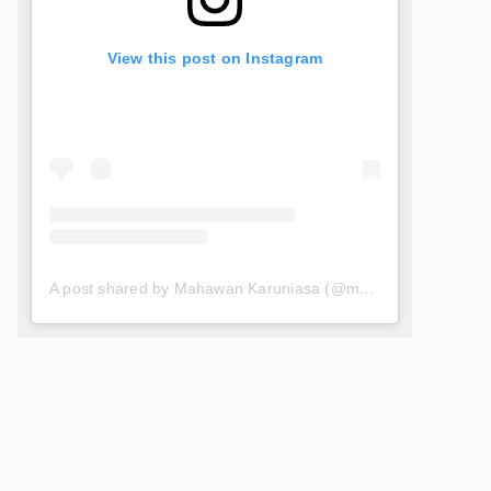
View this post on Instagram
A post shared by Mahawan Karuniasa (@mkaruniasa)
Perilaku Buang Sampah
Sembarangan, Kebiasaan
yang Menggerogoti
Lingkungan