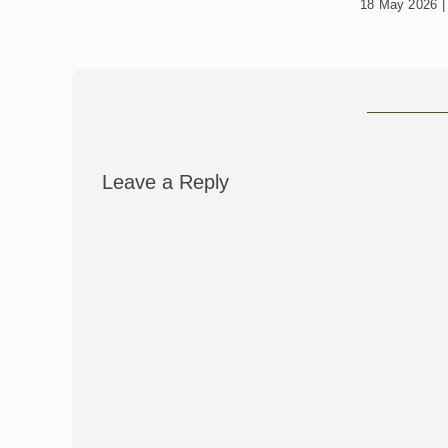
Tanam
18 May 2026
|
0 Comments
30 January 20
Leave a Reply