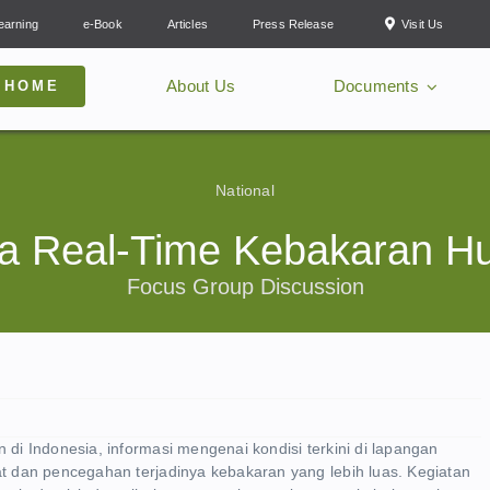
earning
e-Book
Articles
Press Release
Visit Us
About Us
Documents
HOME
National
a Real-Time Kebakaran H
Focus Group Discussion
i Indonesia, informasi mengenai kondisi terkini di lapangan
 dan pencegahan terjadinya kebakaran yang lebih luas. Kegiatan