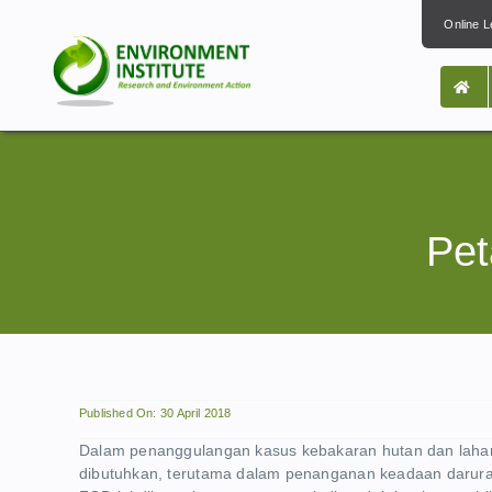
Skip
Online L
to
content
Pet
Published On: 30 April 2018
Dalam penanggulangan kasus kebakaran hutan dan lahan d
dibutuhkan, terutama dalam penanganan keadaan darurat