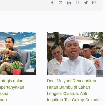
adi Rencanakan
RTH Jakarta Baru 5,31
bu di Lahan
Persen, Taman Kota Dinilai
sarua, Ahli
Belum Jadi Penyangga
Tak Cukup Sekadar
Ekologis